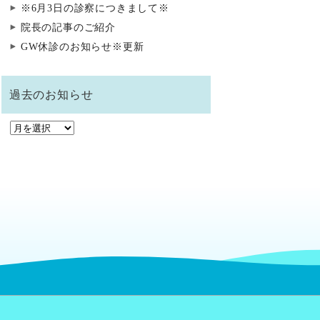
※6月3日の診察につきまして※
院長の記事のご紹介
GW休診のお知らせ※更新
過去のお知らせ
過
去
の
お
知
ら
せ