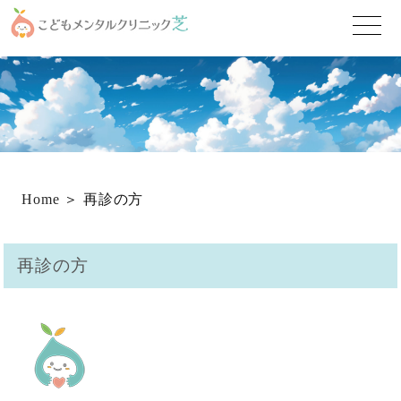
toggle
naviga
Home
＞ 再診の方
再診の方