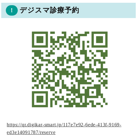
デジスマ診療予約
！
https://qr.digikar-smart.jp/117e7e92-6ede-413f-9169-
ed3e14091787/reserve